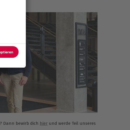
n? Dann bewirb dich
hier
und werde Teil unseres