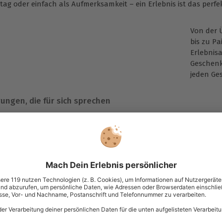
tag oder einfach als Aufmerksamkeit – ein Erlebnis ist das perfe
Von der 
bis zu Pa
Erlebnis
Geschenk
jeden Ge
ungen, die für sich sprechen
Mann und ich waren das erste Mal auf einem Segelschiff und es w
rrlich, um (...) abzuschalten. Ein rundum super Abend, werde es 
– Sabine B.
chlafen im Baumhaus (...) ist ein Feeling der besonderen Art, wir 
– Mareike K.
beiten mit tausenden Erlebnispartnern zusammen, führen regel
le Flexibilität bei der Einlösung. Sollte ein Anbieter einmal aus