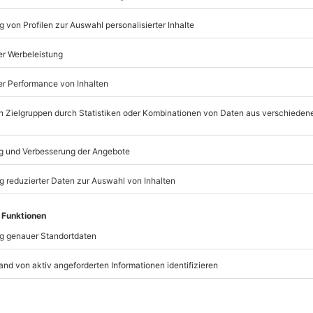
e Infos zur Erlebnisgarantie findest du auf der folgenden Seite:
E
ies inspired by mydays - Die Köpfe hinter den Erlebniss
days GmbH wurde 2003 als Online-Anbieter für Erlebnisse g
 Schweizer unter dem Dach der JSMD Group vereint. Die Gruppe g
ls 300 Mitarbeiter:innen arbeiten jeden Tag mit viel Leiden
isgeschenk ein unvergessliches Erlebnis zu machen. Denn wir
n, tragen ihre Begeisterung weiter. Angeführt wird unser Team v
rek Burger (CFO). Mit strategischem Weitblick und einem klaren
an Nau:
 Anspruch bei mydays ist es nicht nur, das Schenken von Erlebni
gen, dass aus Geschenken echte Erlebnisse werden. Denn ein Er
ade verstaubt. Wir setzen alles daran, dass unsere Kund:innen i
isgarantie steht dabei sinnbildlich für unser Markenverspr
rungen, keine leeren Versprechen. Unsere Stärke liegt in d
er Qualitätssicherung.“