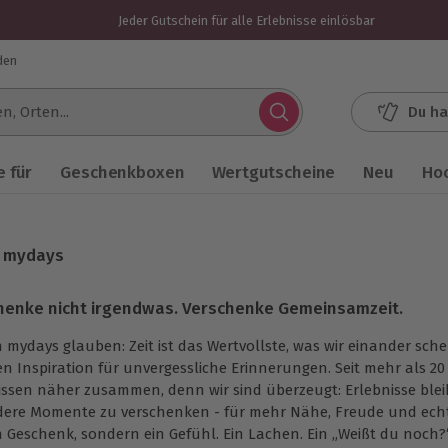
Jeder Gutschein für alle Erlebnisse einlösbar
den
Du ha
.
 für
Geschenkboxen
Wertgutscheine
Neu
Ho
t mydays
henke nicht irgendwas. Verschenke Gemeinsamzeit.
n mydays glauben: Zeit ist das Wertvollste, was wir einander sc
en Inspiration für unvergessliche Erinnerungen. Seit mehr als 
issen näher zusammen, denn wir sind überzeugt: Erlebnisse bleib
ere Momente zu verschenken - für mehr Nähe, Freude und echt
n Geschenk, sondern ein Gefühl. Ein Lachen. Ein
„Weißt du noch?