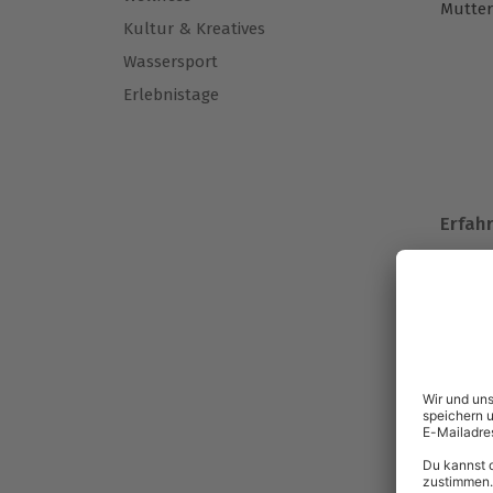
Mutter
Kultur & Kreatives
Wassersport
Erlebnistage
Erfahr
"Mein 
war he
⭐⭐⭐⭐⭐ 
"Das S
⭐⭐⭐⭐⭐ 
Wir ar
maxima