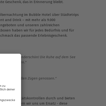
kte Geschenk, das in Erinnerung bleibt.
Übernachtung im Bubble Hotel über Städtetrips
int and Drink – mit mehr als 9.000
angeboten und unseren zahlreichen
boxen haben wir für jedes Bedürfnis und für
schmack das passende Erlebnisgeschenk.
ar wirklich wunderschön! Die Ruhe auf dem See
weiterempfehlen."
haben es in vollen Zügen genossen."
mäßige Qualitätskontrollen durch und bieten
fallen, kümmern wir uns um Ersatz - diese