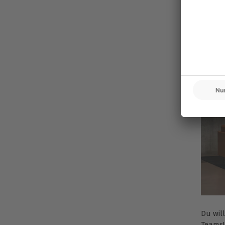
Du wil
Teams!