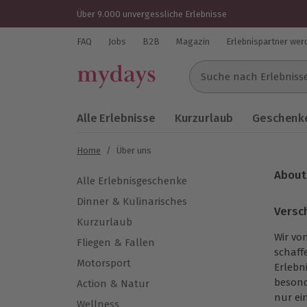
Über 9.000 unvergessliche Erlebnisse
FAQ
Jobs
B2B
Magazin
Erlebnispartner wer
Suche nach Erlebnissen..
Alle Erlebnisse
Kurzurlaub
Geschenke
Home
/
Über uns
Abou
Alle Erlebnisgeschenke
Dinner & Kulinarisches
Versc
Kurzurlaub
Wir vo
Fliegen & Fallen
schaff
Motorsport
Erlebn
besond
Action & Natur
nur ei
Wellness