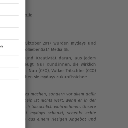
rlebnis-Garantie
en
egründet. Im Oktober 2017 wurden mydays und
ehört zur ProSiebenSat.1 Media SE.
schaft, Herz und Kreativität daran, aus jedem
 sind überzeugt: Nur Kund:innen, die wirklich
on Christian Nau (CEO), Volker Tritschler (CCO)
 Purpose machen sie mydays zukunftssicher:
ssen einfach zu machen, sondern vor allem dafür
lebnisgutschein ist nichts wert, wenn er in der
hr Erlebnis auch tatsächlich wahrnehmen. Unsere
echen: Wer mit mydays schenkt, schenkt echte
er Kombination aus einem riesigen Angebot und