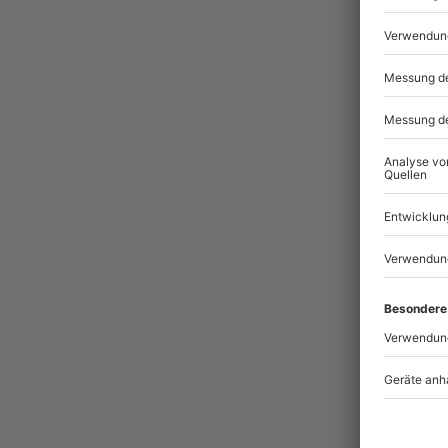
Weiter
Memor
Die my
Jochen
Mehr a
Erlebn
erlebe
und De
Christi
„Unser
zu sor
Schubl
Erlebn
Erinne
höchst