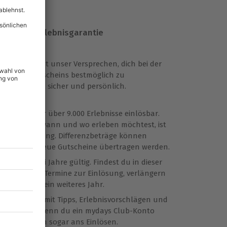
er mydays Erlebnisgarantie
nisgarantie ist unser Versprechen, dich bei der
g deines Gutscheins bestmöglich zu
zen: flexibel, sicher und persönlich.
schein ist für über 9.000 Erlebnisse einlösbar.
Erlebnis du wann und wo erleben möchtest, ist
eie Entscheidung. Differenzbeträge können
t oder auf neue Gutscheine übertragen werden.
chein ist drei Jahre gültig. Findest du in dieser
ne passenden Termine zur Einlösung, verlängern
ostenlos um ein weiteres Jahr.
für dich da – mit Tipps, Erlebnisvorschlägen und
r Beratung. Wenn du ein mydays Club-Konto
nnern wir dich sogar ans Einlösen.