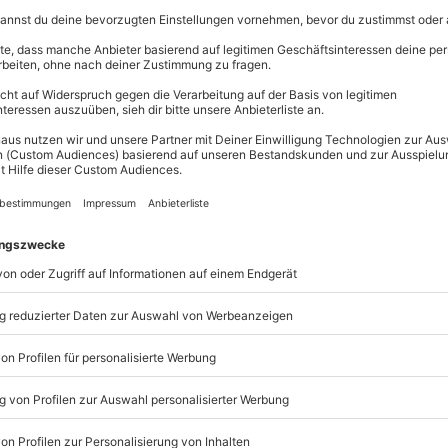
heit ist ein wesentlicher Vorteil gegenüber Direktbuchungen.
tschein für 9.000 Erlebnisse: maximale Flexibilität mit d
Die Erleb
Einlösun
unterstüt
Jeder Gut
Welches 
deine fr
zugezahl
Dein Guts
Zeit kei
wir ihn k
Wir sind 
ehrliche
hast, eri