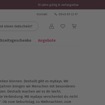
10 Jahre gültig & verlängerbar
Kontakt
0840 69 32 97
st einen Gutschein?
Benutzerkonto
chzeitsgeschenke
Angebote
henken können. Deshalb gibt es mydays. Wir
20 Jahren bringen wir Menschen mit besonderen
en. Deshalb machen wir es dir leicht,
e Verbindung. Mit mydays verschenkst du nicht
“.
Ob zum Geburtstag, zu Weihnachten, zum