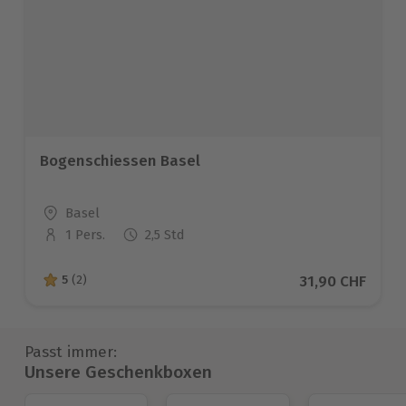
Bogenschiessen Basel
Standort
Basel
1 Pers.
2,5 Std
Anzahl der Teilnehmer
Aktueller Preis
31,90 CHF
5
(2)
5 von 5 Sternen basierend auf 2 Bewertungen
Passt immer:
Unsere Geschenkboxen