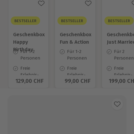
BESTSELLER
BESTSELLER
BESTSELLER
Geschenkbox
Geschenkbox
Geschenkb
Happy
Fun & Action
Just Marrie
Birthday
Für 1-2
Für 1-2
Für 2
Personen
Personen
Personen
Freie
Freie
Freie
Erlebnis-
Erlebnis-
Erlebnis-
Aktueller Preis
129,00 CHF
Aktueller Preis
99,00 CHF
Aktueller
199,00 C
Auswahl
Auswahl
Auswahl
an ca.
an ca.
an ca.
1.400 Orten
640 Orten
680 Orte