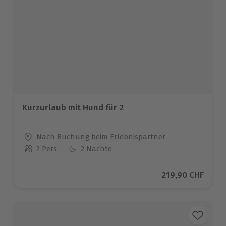
Kurzurlaub mit Hund für 2
Standort
Nach Buchung beim Erlebnispartner
2 Pers.
2 Nächte
Anzahl der Teilnehmer
Aktueller Preis
219,90 CHF