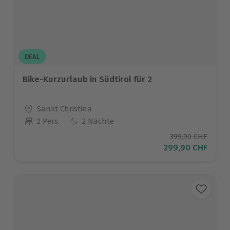
DEAL
Bike-Kurzurlaub in Südtirol für 2
Standort
Sankt Christina
2 Pers.
2 Nächte
Anzahl der Teilnehmer
Ursprünglicher P
399,90 CHF
Aktueller Preis
299,90 CHF