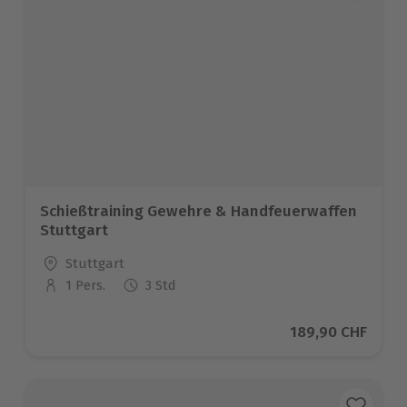
Schießtraining Gewehre & Handfeuerwaffen
Stuttgart
Standort
Stuttgart
1 Pers.
3 Std
Anzahl der Teilnehmer
Aktueller Preis
189,90 CHF