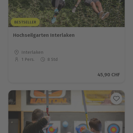
BESTSELLER
Hochseilgarten Interlaken
Standort
Interlaken
1 Pers.
8 Std
Anzahl der Teilnehmer
Aktueller Preis
45,90 CHF