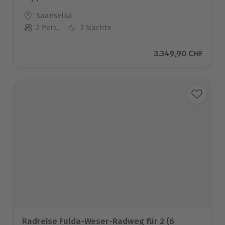
Standort
Saariselkä
2 Pers.
3 Nächte
Anzahl der Teilnehmer
Aktueller Preis
3.349,90 CHF
Radreise Fulda-Weser-Radweg für 2 (6