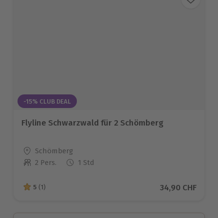
-15% CLUB DEAL
Flyline Schwarzwald für 2 Schömberg
Standort
Schömberg
2 Pers.
1 Std
Anzahl der Teilnehmer
Aktueller Preis
34,90 CHF
5
(1)
5 von 5 Sternen basierend auf 1 Bewertungen