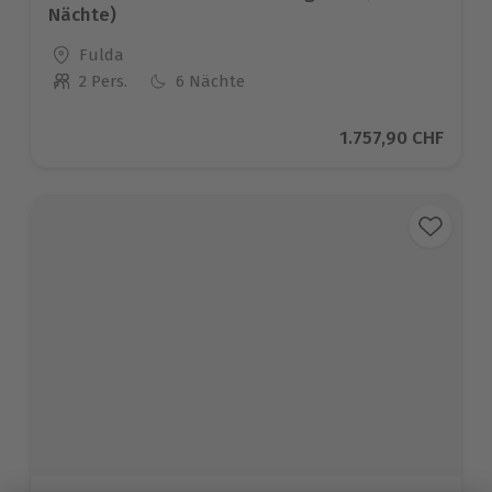
Nächte)
Standort
Fulda
2 Pers.
6 Nächte
Anzahl der Teilnehmer
Aktueller Preis
1.757,90 CHF