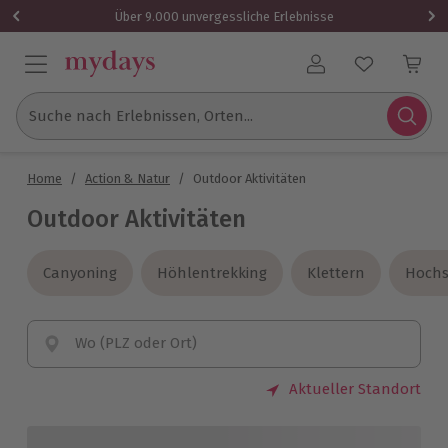
Über 9.000 unvergessliche Erlebnisse
Benutzerkonto
Suche nach Erlebnissen, Orten...
Home
/
Action & Natur
/
Outdoor Aktivitäten
Outdoor Aktivitäten
Canyoning
Canyoning
Höhlentrekking
Höhlentrekking
Klettern
Klettern
Hochs
Hochs
Wo (PLZ oder Ort)
Aktueller Standort