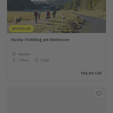
BESTSELLER
Husky-Trekking am Walensee
Standort
Amden
1 Pers.
5 Std
Anzahl der Teilnehmer
Aktueller Preis
198,90 CHF