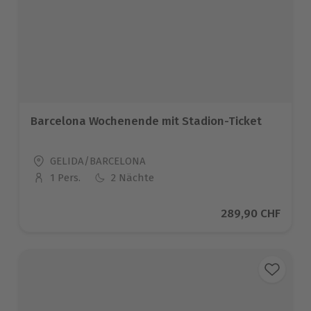
Barcelona Wochenende mit Stadion-Ticket
Standort
GELIDA/BARCELONA
1 Pers.
2 Nächte
Anzahl der Teilnehmer
Aktueller Preis
289,90 CHF