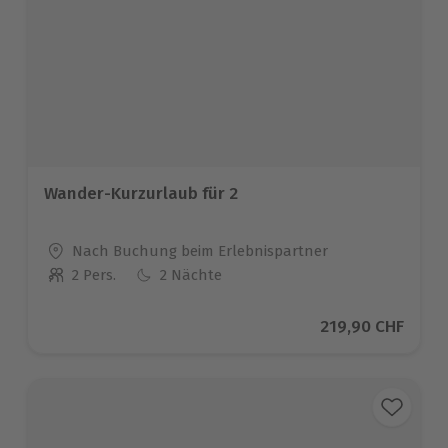
Wander-Kurzurlaub für 2
Standort
Nach Buchung beim Erlebnispartner
2 Pers.
2 Nächte
Anzahl der Teilnehmer
Aktueller Preis
219,90 CHF