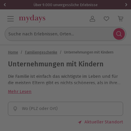
Über 9.000 unvergessliche Erlebnisse
Benutzerkonto
Suche nach Erlebnissen, Orten...
Home
/
Familiengeschenke
/
Unternehmungen mit Kindern
Unternehmungen mit Kindern
Die Familie ist einfach das wichtigste im Leben und für
die meisten Eltern gibt es nichts schöneres, als in ihrer
freien Zeit lustige Abenteuer mit ihren Kindern zu
Mehr Lesen
unternehmen. Deshalb werden sich alle Mamas und
Papas wahnsinnig über ein Erlebnis-Geschenk
zusammen mit dem Nachwuchs freuen.
Wo (PLZ oder Ort)
Aktueller Standort