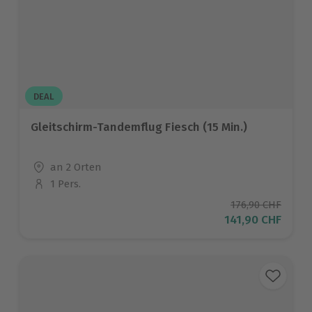
DEAL
Gleitschirm-Tandemflug Fiesch (15 Min.)
Standort
an 2 Orten
1 Pers.
Anzahl der Teilnehmer
Ursprünglicher P
176,90 CHF
Aktueller Preis
141,90 CHF