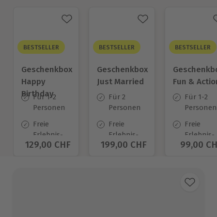
BESTSELLER
BESTSELLER
BESTSELLER
Geschenkbox
Geschenkbox
Geschenkb
Happy
Just Married
Fun & Actio
Birthday
Für 1-2
Für 2
Für 1-2
Personen
Personen
Personen
Freie
Freie
Freie
Erlebnis-
Erlebnis-
Erlebnis-
Aktueller Preis
129,00 CHF
Aktueller Preis
199,00 CHF
Aktuelle
99,00 C
Auswahl
Auswahl
Auswahl
an ca.
an ca.
an ca.
1.400 Orten
680 Orten
640 Orte