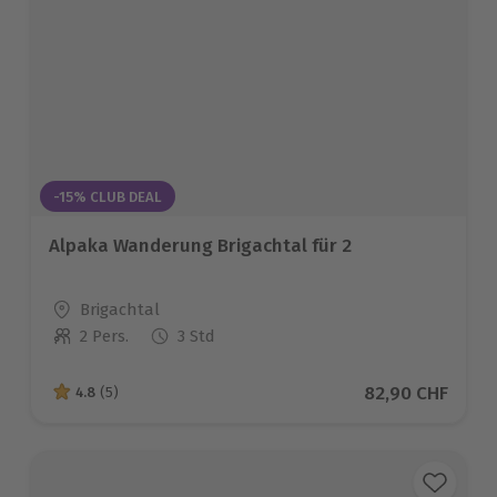
-15% CLUB DEAL
Alpaka Wanderung Brigachtal für 2
Standort
Brigachtal
2 Pers.
3 Std
Anzahl der Teilnehmer
Aktueller Preis
82,90 CHF
4.8
(5)
4.8 von 5 Sternen basierend auf 5 Bewertungen