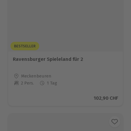
BESTSELLER
Ravensburger Spieleland für 2
Standort
Meckenbeuren
2 Pers.
1 Tag
Anzahl der Teilnehmer
Aktueller Preis
102,90 CHF