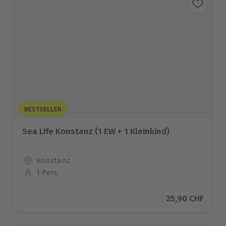
BESTSELLER
Sea Life Konstanz (1 EW + 1 Kleinkind)
Standort
Konstanz
1 Pers.
Anzahl der Teilnehmer
Aktueller Preis
25,90 CHF