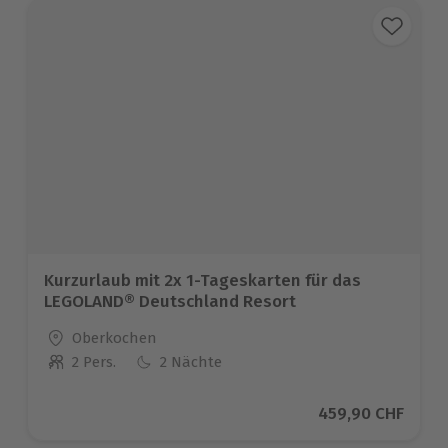
Kurzurlaub mit 2x 1-Tageskarten für das
LEGOLAND® Deutschland Resort
Standort
Oberkochen
2 Pers.
2 Nächte
Anzahl der Teilnehmer
Aktueller Preis
459,90 CHF