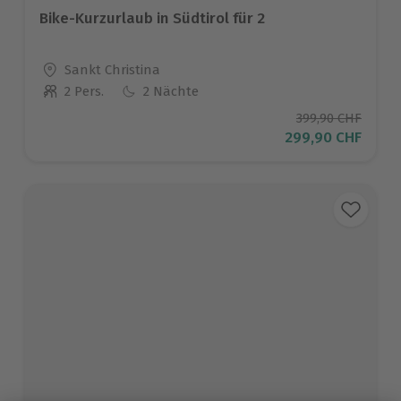
Bike-Kurzurlaub in Südtirol für 2
Standort
Sankt Christina
2 Pers.
2 Nächte
Anzahl der Teilnehmer
Ursprünglicher P
399,90 CHF
Aktueller Preis
299,90 CHF