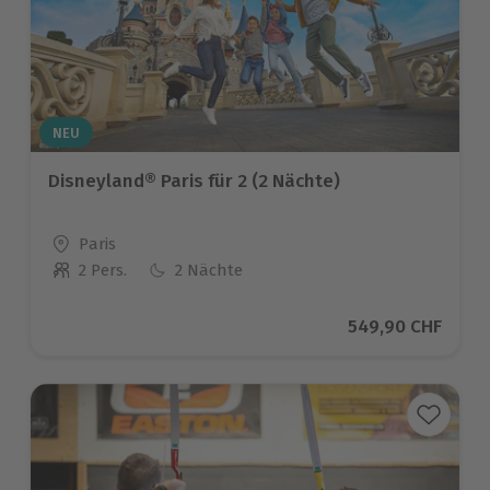
NEU
Disneyland® Paris für 2 (2 Nächte)
Standort
Paris
2 Pers.
2 Nächte
Anzahl der Teilnehmer
Aktueller Preis
549,90 CHF