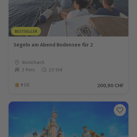
BESTSELLER
Segeln am Abend Bodensee für 2
Standort
Rorschach
2 Pers.
2,5 Std
Anzahl der Teilnehmer
Aktueller Preis
200,90 CHF
5
(3)
5 von 5 Sternen basierend auf 3 Bewertungen