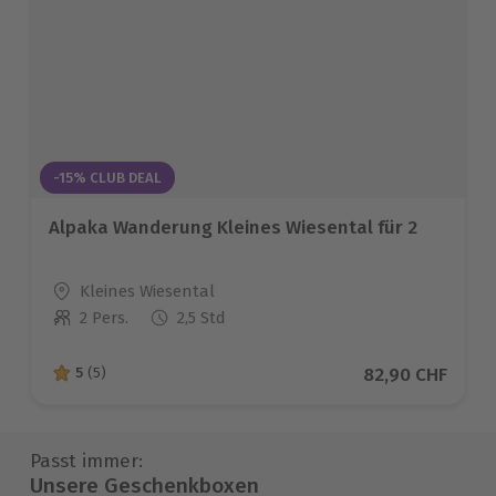
-15% CLUB DEAL
Alpaka Wanderung Kleines Wiesental für 2
Standort
Kleines Wiesental
2 Pers.
2,5 Std
Anzahl der Teilnehmer
Aktueller Preis
82,90 CHF
5
(5)
5 von 5 Sternen basierend auf 5 Bewertungen
Passt immer:
Unsere Geschenkboxen