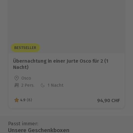
BESTSELLER
Übernachtung in einer Jurte Osco für 2 (1
Nacht)
Standort
Osco
2 Pers.
1 Nacht
Anzahl der Teilnehmer
Aktueller Preis
94,90 CHF
4.9
(8)
4.9 von 5 Sternen basierend auf 8 Bewertungen
Passt immer:
Unsere Geschenkboxen