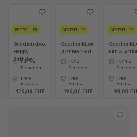
BESTSELLER
BESTSELLER
BESTSELLER
Geschenkbox
Geschenkbox
Geschenkb
Happy
Just Married
Fun & Actio
Birthday
Für 1-2
Für 2
Für 1-2
Personen
Personen
Personen
Freie
Freie
Freie
Erlebnis-
Erlebnis-
Erlebnis-
Aktueller Preis
129,00 CHF
Aktueller Preis
199,00 CHF
Aktuelle
99,00 C
Auswahl
Auswahl
Auswahl
an ca.
an ca.
an ca.
1.400 Orten
680 Orten
640 Orte