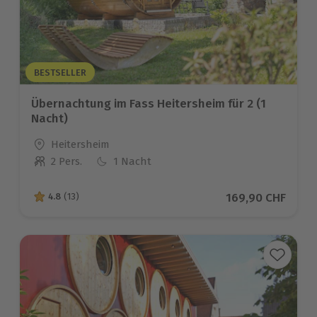
BESTSELLER
Übernachtung im Fass Heitersheim für 2 (1
Nacht)
Standort
Heitersheim
2 Pers.
1 Nacht
Anzahl der Teilnehmer
Aktueller Preis
169,90 CHF
4.8
(13)
4.8 von 5 Sternen basierend auf 13 Bewertungen