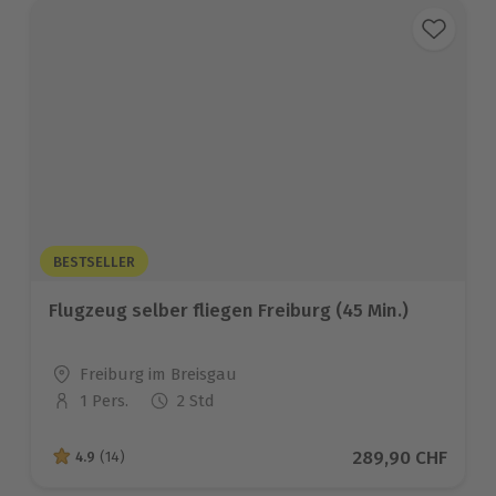
BESTSELLER
Flugzeug selber fliegen Freiburg (45 Min.)
Standort
Freiburg im Breisgau
1 Pers.
2 Std
Anzahl der Teilnehmer
Aktueller Preis
289,90 CHF
4.9
(14)
4.9 von 5 Sternen basierend auf 14 Bewertungen