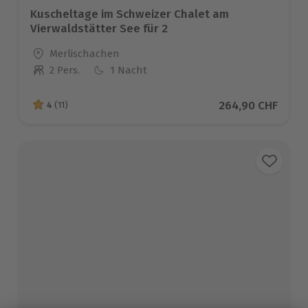
Kuscheltage im Schweizer Chalet am
Vierwaldstätter See für 2
Standort
Merlischachen
2 Pers.
1 Nacht
Anzahl der Teilnehmer
Aktueller Preis
264,90 CHF
4
(11)
4 von 5 Sternen basierend auf 11 Bewertungen