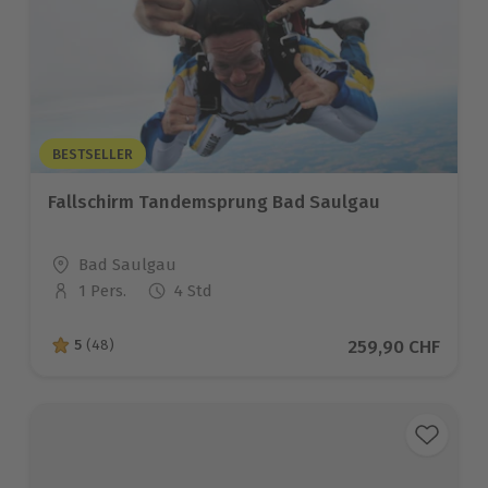
BESTSELLER
Fallschirm Tandemsprung Bad Saulgau
Standort
Bad Saulgau
1 Pers.
4 Std
Anzahl der Teilnehmer
Aktueller Preis
259,90 CHF
5
(48)
5 von 5 Sternen basierend auf 48 Bewertungen