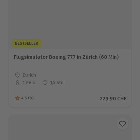
BESTSELLER
Flugsimulator Boeing 777 in Zürich (60 Min)
Standort
Zürich
1 Pers.
1,5 Std
Anzahl der Teilnehmer
Aktueller Preis
229,90 CHF
4.6
(8)
4.6 von 5 Sternen basierend auf 8 Bewertungen