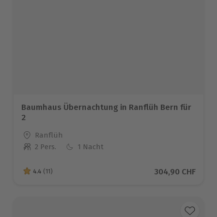
Baumhaus Übernachtung in Ranflüh Bern für
2
Standort
Ranflüh
2 Pers.
1 Nacht
Anzahl der Teilnehmer
Aktueller Preis
304,90 CHF
4.4
(11)
4.4 von 5 Sternen basierend auf 11 Bewertungen