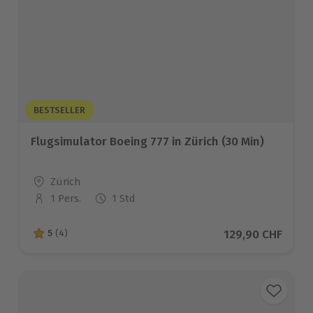
BESTSELLER
Flugsimulator Boeing 777 in Zürich (30 Min)
Standort
Zürich
1 Pers.
1 Std
Anzahl der Teilnehmer
Aktueller Preis
129,90 CHF
5
(4)
5 von 5 Sternen basierend auf 4 Bewertungen