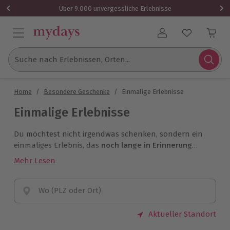
Über 9.000 unvergessliche Erlebnisse
Benutzerkonto
Suche nach Erlebnissen, Orten...
Home
/
Besondere Geschenke
/
Einmalige Erlebnisse
Einmalige Erlebnisse
Du möchtest nicht irgendwas schenken, sondern ein
einmaliges Erlebnis, das
noch lange in Erinnerung
bleibt
? Hier findest Du einmalige Momente und
Mehr Lesen
Gutscheine für jedes Motto.
Wo (PLZ oder Ort)
Aktueller Standort