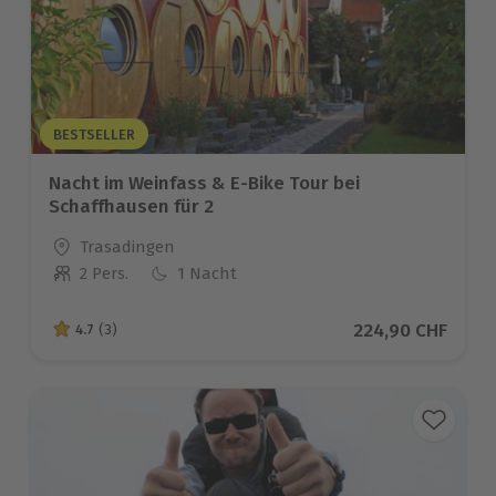
BESTSELLER
Nacht im Weinfass & E-Bike Tour bei
Schaffhausen für 2
Standort
Trasadingen
2 Pers.
1 Nacht
Anzahl der Teilnehmer
Aktueller Preis
224,90 CHF
4.7
(3)
4.7 von 5 Sternen basierend auf 3 Bewertungen