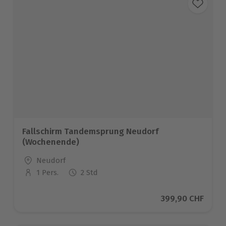
Fallschirm Tandemsprung Neudorf
(Wochenende)
Standort
Neudorf
1 Pers.
2 Std
Anzahl der Teilnehmer
Aktueller Preis
399,90 CHF