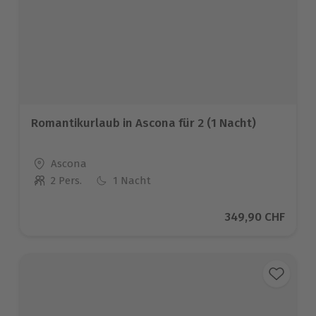
Romantikurlaub in Ascona für 2 (1 Nacht)
Standort
Ascona
2 Pers.
1 Nacht
Anzahl der Teilnehmer
Aktueller Preis
349,90 CHF