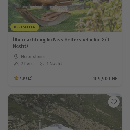
BESTSELLER
Übernachtung im Fass Heitersheim für 2 (1
Nacht)
Standort
Heitersheim
2 Pers.
1 Nacht
Anzahl der Teilnehmer
Aktueller Preis
169,90 CHF
4.9
(12)
4.9 von 5 Sternen basierend auf 12 Bewertungen