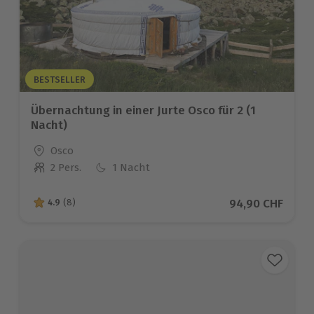
BESTSELLER
Übernachtung in einer Jurte Osco für 2 (1
Nacht)
Standort
Osco
2 Pers.
1 Nacht
Anzahl der Teilnehmer
Aktueller Preis
94,90 CHF
4.9
(8)
4.9 von 5 Sternen basierend auf 8 Bewertungen