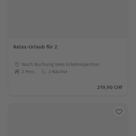
Relax-Urlaub für 2
Standort
Nach Buchung beim Erlebnispartner
2 Pers.
2 Nächte
Anzahl der Teilnehmer
Aktueller Preis
219,90 CHF