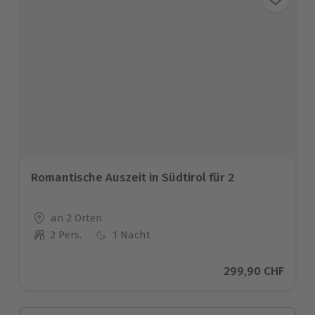
Romantische Auszeit in Südtirol für 2
Standort
an 2 Orten
2 Pers.
1 Nacht
Anzahl der Teilnehmer
Aktueller Preis
299,90 CHF