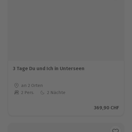
3 Tage Du und Ich in Unterseen
Standort
an 2 Orten
2 Pers.
2 Nächte
Anzahl der Teilnehmer
Aktueller Preis
369,90 CHF