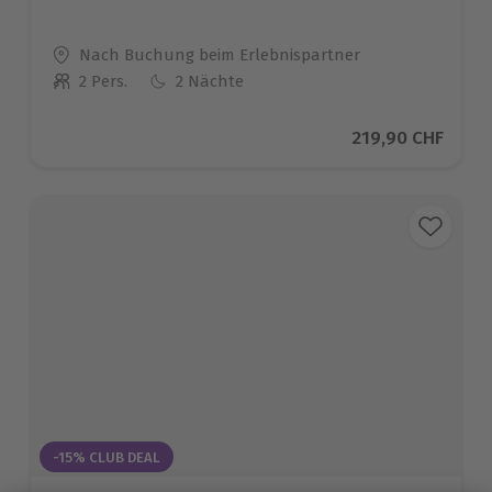
Standort
Nach Buchung beim Erlebnispartner
2 Pers.
2 Nächte
Anzahl der Teilnehmer
Aktueller Preis
219,90 CHF
-15% CLUB DEAL