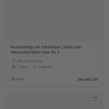
Kuscheltage im Schweizer Chalet am
Vierwaldstätter See für 2
Standort
Merlischachen
2 Pers.
1 Nacht
Anzahl der Teilnehmer
Aktueller Preis
264,90 CHF
4
(11)
4 von 5 Sternen basierend auf 11 Bewertungen