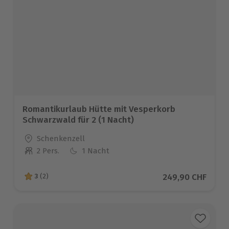
Romantikurlaub Hütte mit Vesperkorb
Schwarzwald für 2 (1 Nacht)
Standort
Schenkenzell
2 Pers.
1 Nacht
Anzahl der Teilnehmer
Aktueller Preis
249,90 CHF
3
(2)
3 von 5 Sternen basierend auf 2 Bewertungen