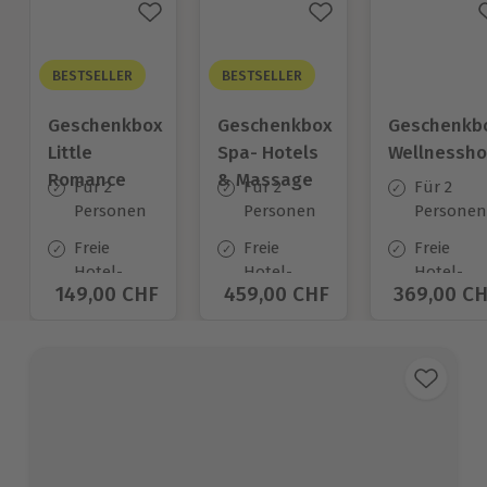
BESTSELLER
BESTSELLER
Geschenkbox
Geschenkbox
Geschenkb
Little
Spa- Hotels
Wellnessho
Romance
& Massage
Für 2
Für 2
Für 2
Personen
Personen
Personen
Freie
Freie
Freie
Hotel-
Hotel-
Hotel-
Aktueller Preis
149,00 CHF
Aktueller Preis
459,00 CHF
Aktueller 
369,00 C
Auswahl
Auswahl
Auswahl
an ca.
an ca.
an ca.
140 Orten
35 Orten
54 Orten