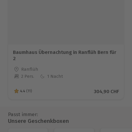
Baumhaus Übernachtung in Ranflüh Bern für
2
Standort
Ranflüh
2 Pers.
1 Nacht
Anzahl der Teilnehmer
Aktueller Preis
304,90 CHF
4.4
(11)
4.4 von 5 Sternen basierend auf 11 Bewertungen
Passt immer:
Unsere Geschenkboxen