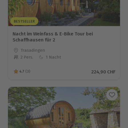
BESTSELLER
Nacht im Weinfass & E-Bike Tour bei
Schaffhausen für 2
Standort
Trasadingen
2 Pers.
1 Nacht
Anzahl der Teilnehmer
Aktueller Preis
224,90 CHF
4.7
(3)
4.7 von 5 Sternen basierend auf 3 Bewertungen