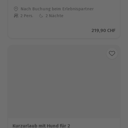
Standort
Nach Buchung beim Erlebnispartner
2 Pers.
2 Nächte
Anzahl der Teilnehmer
Aktueller Preis
219,90 CHF
Kurzurlaub mit Hund für 2